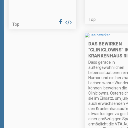
Top
Top
DAS BEWIRKEN
"CLINICLOWNS” I
KRANKENHAUS RI
Dass gerade in
außergewöhnlichen
Lebenssituationen ei
Humor und ein herzha
Lachen wahre Wunder
können, beweisen die
Cliniclowns. Österreic
sie im Einsatz, um ju
auch erwachsenden P
den Krankenhausaufe
etwas lustiger zu gest
einer großzügigen S
ermöglicht die VTA Au