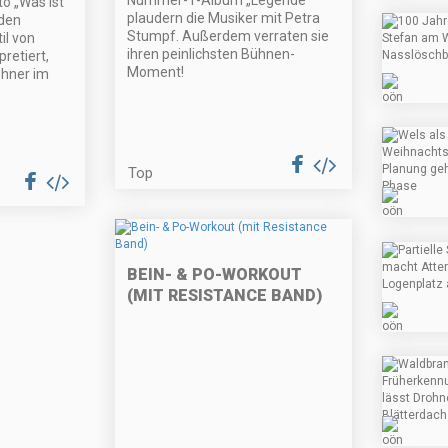
Nummer-1-Album „Legende“
to „Was ist
plaudern die Musiker mit Petra
den
Stumpf. Außerdem verraten sie
il von
ihren peinlichsten Bühnen-
pretiert,
Moment!
ehner im
Top
BEIN- & PO-WORKOUT
(MIT RESISTANCE BAND)