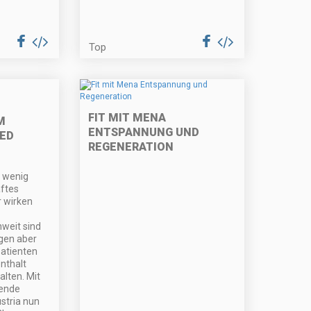
Top
FIT MIT MENA
M
ENTSPANNUNG UND
ED
REGENERATION
n wenig
ftes
 wirken
hweit sind
ngen aber
atienten
nthalt
alten. Mit
pende
stria nun