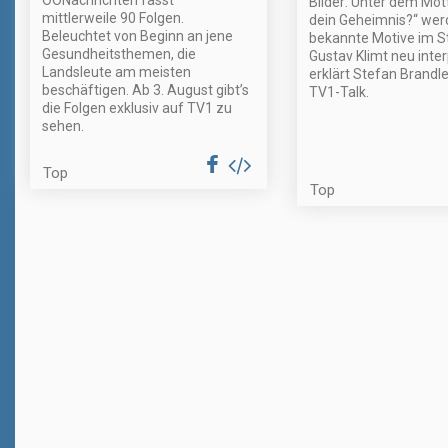
Bilder: Unter dem Mot
mittlerweile 90 Folgen.
dein Geheimnis?“ wer
Beleuchtet von Beginn an jene
bekannte Motive im St
Gesundheitsthemen, die
Gustav Klimt neu inter
Landsleute am meisten
erklärt Stefan Brandl
beschäftigen. Ab 3. August gibt’s
TV1-Talk.
die Folgen exklusiv auf TV1 zu
sehen.
Top
Top