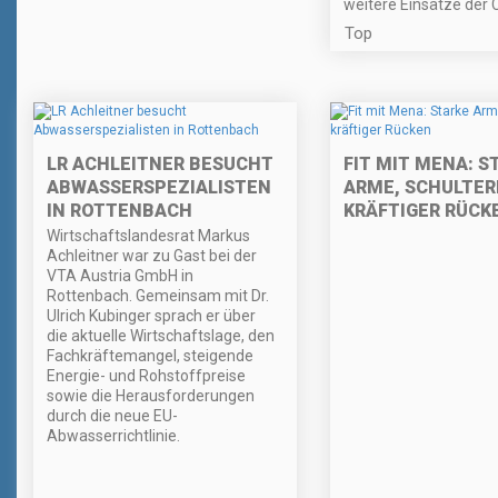
weitere Einsätze der 
Top
LR ACHLEITNER BESUCHT
FIT MIT MENA: S
ABWASSERSPEZIALISTEN
ARME, SCHULTER
IN ROTTENBACH
KRÄFTIGER RÜCK
Wirtschaftslandesrat Markus
Achleitner war zu Gast bei der
VTA Austria GmbH in
Rottenbach. Gemeinsam mit Dr.
Ulrich Kubinger sprach er über
die aktuelle Wirtschaftslage, den
Fachkräftemangel, steigende
Energie- und Rohstoffpreise
sowie die Herausforderungen
durch die neue EU-
Abwasserrichtlinie.