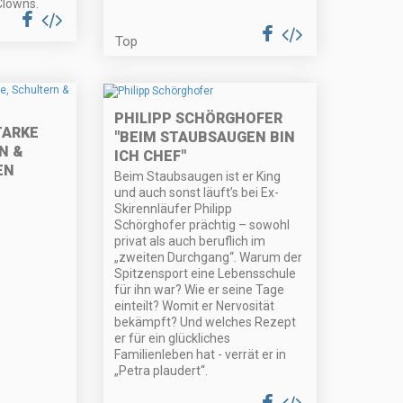
Clowns.
Top
PHILIPP SCHÖRGHOFER
TARKE
"BEIM STAUBSAUGEN BIN
N &
ICH CHEF"
EN
Beim Staubsaugen ist er King
und auch sonst läuft’s bei Ex-
Skirennläufer Philipp
Schörghofer prächtig – sowohl
privat als auch beruflich im
„zweiten Durchgang“. Warum der
Spitzensport eine Lebensschule
für ihn war? Wie er seine Tage
einteilt? Womit er Nervosität
bekämpft? Und welches Rezept
er für ein glückliches
Familienleben hat - verrät er in
„Petra plaudert“.