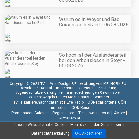
Warum es in Weyer und Bad
Goisern so heiß ist - 06.08.2026
So hoch ist der Ausländeranteil
bei den Arbeitslosen in Steyr -
06.08.2026
Copyright © 2026 TV1 -
Web Design & Entwicklung von MELHORN.EU
Downloads
Kontakt
Impressum
Datenschutzerklärung
Jugendschutzerklärung
Teilnahmebedingungen Gewinnspiel
Weitere Angebote des Medienhauses Wimmer:
TV1
|
karriere.nachrichten.at
|
Life Radio
|
OÖNachrichten
|
OÖN
Immobilien
|
OÖN Reise
Promenaden Galerien
|
Regionaljobs
|
Tips
|
wasistlos.at
|
4More
|
wirtrauern.at
Unsere Webseite nutzt Cookies.
Mehr dazu finden Sie in unserer
Datenschutzerklärung.
OK. Akzeptieren.