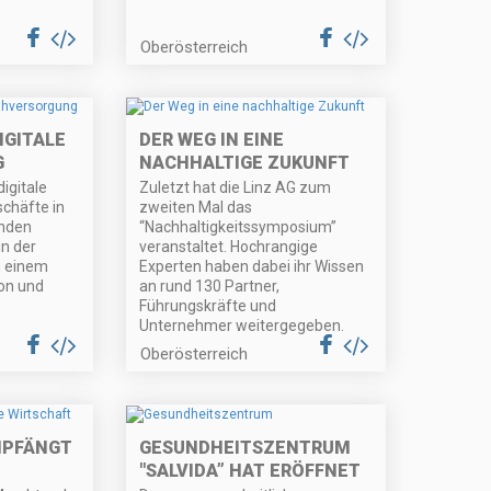
Oberösterreich
IGITALE
DER WEG IN EINE
G
NACHHALTIGE ZUKUNFT
digitale
Zuletzt hat die Linz AG zum
chäfte in
zweiten Mal das
enden
“Nachhaltigkeitssymposium”
n der
veranstaltet. Hochrangige
n einem
Experten haben dabei ihr Wissen
on und
an rund 130 Partner,
Führungskräfte und
Unternehmer weitergegeben.
Oberösterreich
MPFÄNGT
GESUNDHEITSZENTRUM
"SALVIDA” HAT ERÖFFNET