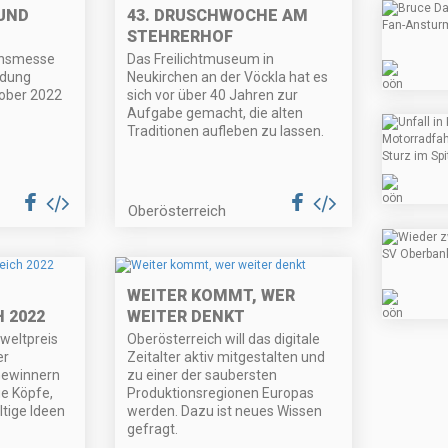
UND
43. DRUSCHWOCHE AM
STEHRERHOF
onsmesse
Das Freilichtmuseum in
ldung
Neukirchen an der Vöckla hat es
ktober 2022
sich vor über 40 Jahren zur
Aufgabe gemacht, die alten
Traditionen aufleben zu lassen.
Oberösterreich
WEITER KOMMT, WER
 2022
WEITER DENKT
weltpreis
Oberösterreich will das digitale
er
Zeitalter aktiv mitgestalten und
Gewinnern
zu einer der saubersten
e Köpfe,
Produktionsregionen Europas
tige Ideen
werden. Dazu ist neues Wissen
gefragt.