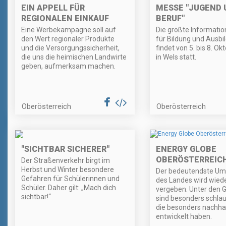
EIN APPELL FÜR
MESSE "JUGEND 
REGIONALEN EINKAUF
BERUF"
Eine Werbekampagne soll auf
Die größte Informati
den Wert regionaler Produkte
für Bildung und Ausbi
und die Versorgungssicherheit,
findet von 5. bis 8. O
die uns die heimischen Landwirte
in Wels statt.
geben, aufmerksam machen.
Oberösterreich
Oberösterreich
"SICHTBAR SICHERER"
ENERGY GLOBE
OBERÖSTERREICH
Der Straßenverkehr birgt im
Herbst und Winter besondere
Der bedeutendste Um
Gefahren für Schülerinnen und
des Landes wird wied
Schüler. Daher gilt: „Mach dich
vergeben. Unter den 
sichtbar!“
sind besonders schlau
die besonders nachhal
entwickelt haben.