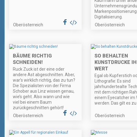
Kaufmann unter ande
Unternehmensgründu
Markenpositionierung
Digitalisierung.
Oberösterreich
Oberösterreich
BÄUME RICHTIG
SO BEHALTEN
SCHNEIDEN!
KUNSTDRUCKE I
WERT
Ruck Zuck ist der eine oder
andere Ast abgeschnitten. Aber,
Egal ob Kupferstich o
war’s wirklich richtig, das zu tun?
Lithografie: Es sind
Die Spezialisten von der Firma
jahrhundertealte Tech
Schober aus Linz wissen genau,
mit dem richtigen Ra
wie’s geht. Also wann und wie
einem Eyecatcher i
viel bei einem Baum
werden. Das gilt es z
zurückgeschnitten gehört!
Oberösterreich
Oberösterreich