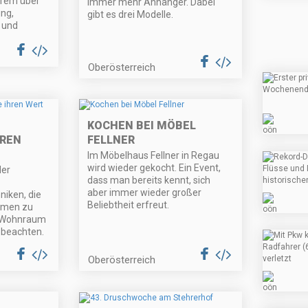
rem über
immer mehr Anhänger. Dabei
ng,
gibt es drei Modelle.
 und
Oberösterreich
KOCHEN BEI MÖBEL
HREN
FELLNER
Im Möbelhaus Fellner in Regau
wird wieder gekocht. Ein Event,
der
dass man bereits kennt, sich
aber immer wieder großer
niken, die
Beliebtheit erfreut.
hmen zu
m Wohnraum
u beachten.
Oberösterreich