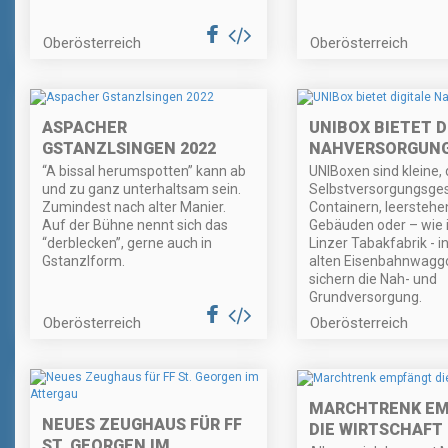
Oberösterreich
Oberösterreich
ASPACHER
UNIBOX BIETET D
GSTANZLSINGEN 2022
NAHVERSORGUN
“A bissal herumspotten” kann ab
UNIBoxen sind kleine, 
und zu ganz unterhaltsam sein.
Selbstversorgungsges
Zumindest nach alter Manier.
Containern, leersteh
Auf der Bühne nennt sich das
Gebäuden oder – wie i
“derblecken”, gerne auch in
Linzer Tabakfabrik - i
Gstanzlform.
alten Eisenbahnwagg
sichern die Nah- und
Grundversorgung.
Oberösterreich
Oberösterreich
MARCHTRENK E
NEUES ZEUGHAUS FÜR FF
DIE WIRTSCHAFT
ST. GEORGEN IM