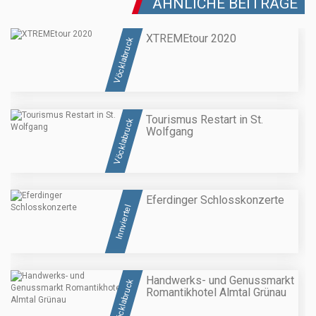
ÄHNLICHE BEITRÄGE
XTREMEtour 2020
Vöcklabruck
Tourismus Restart in St.
Vöcklabruck
Wolfgang
Eferdinger Schlosskonzerte
Innviertel
Handwerks- und Genussmarkt
Vöcklabruck
Romantikhotel Almtal Grünau