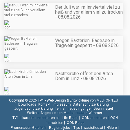
Der Juli war im Innviertel viel zu
heiß und vor allem viel zu trocken
- 08.08.2026
Wegen Bakterien: Badesee in
Tragwein gesperrt - 08.08.2026
Nachtkirche öffnet den Alten
Dom in Linz - 08.08.2026
Copyright © 2026 TV1 -
Web Design & Entwicklung von MELHORN.EU
Downloads
Kontakt
Impressum
Datenschutzerklärung
Jugendschutzerklärung
Teilnahmebedingungen Gewinnspiel
Weitere Angebote des Medienhauses Wimmer:
TV1
|
karriere.nachrichten.at
|
Life Radio
|
OÖNachrichten
|
OÖN
Immobilien
|
OÖN Reise
Promenaden Galerien
|
Regionaljobs
|
Tips
|
wasistlos.at
|
4More
|