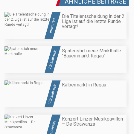
ÄHNLICHE BEITRÄGE
Die Titelentscheidung in der 2.
Innviertel
Liga ist auf die letzte Runde
vertagt!
Spatenstich neue Markthalle
Vöcklabruck
"Bauernmarkt Regau"
Kälbermarkt in Regau
Vöcklabruck
Konzert Linzer Musikpavillon
Innviertel
– De Strawanza