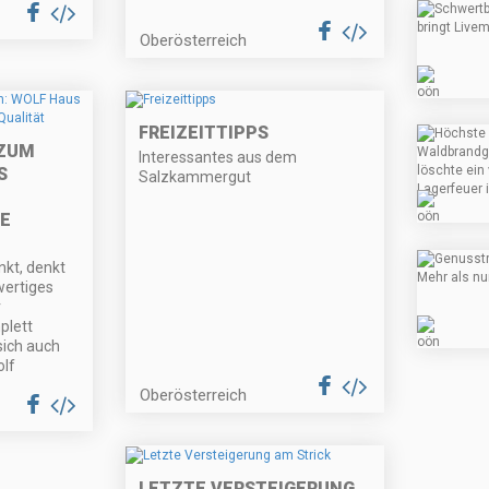
Oberösterreich
FREIZEITTIPPS
 ZUM
Interessantes aus dem
S
Salzkammergut
E
kt, denkt
wertiges
r
plett
sich auch
olf
Oberösterreich
LETZTE VERSTEIGERUNG