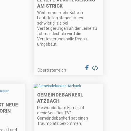
AM STRICK
Weil immer mehr Kühe in
Laufställen stehen, ist es
schwierig, sie bei
Versteigerungen an der Leine zu
führen, deshalb wird die
Versteigerungshalle Regau
umgebaut.
Oberösterreich
GEMEINDEBANKERL
ATZBACH
ST NEUE
Die wunderbare Fernsicht
ORIN
genießen. Das TV1
Gemeindebankerl hat einen
Traumplatz bekommen.
e alt und