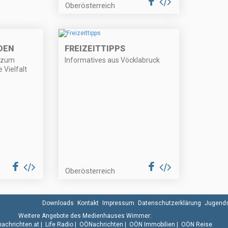
Oberösterreich
DEN
FREIZEITTIPPS
p zum
Informatives aus Vöcklabruck
 Vielfalt
Oberösterreich
Downloads
Kontakt
Impressum
Datenschutzerklärung
Jugends
Weitere Angebote des Medienhauses Wimmer:
.nachrichten.at
|
Life Radio
|
OÖNachrichten
|
OÖN Immobilien
|
OÖN Reise