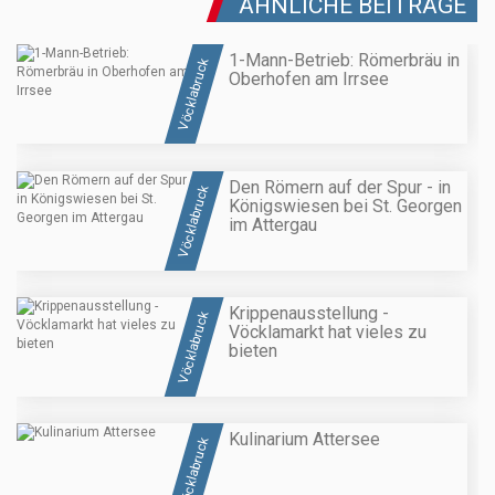
ÄHNLICHE BEITRÄGE
1-Mann-Betrieb: Römerbräu in
Vöcklabruck
Oberhofen am Irrsee
Den Römern auf der Spur - in
Vöcklabruck
Königswiesen bei St. Georgen
im Attergau
Krippenausstellung -
Vöcklabruck
Vöcklamarkt hat vieles zu
bieten
Kulinarium Attersee
Vöcklabruck