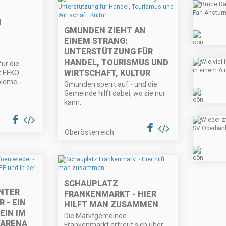
M
GMUNDEN ZIEHT AN
EINEM STRANG:
UNTERSTÜTZUNG FÜR
HANDEL, TOURISMUS UND
ür die
WIRTSCHAFT, KULTUR
t EFKO
bleme -
Gmunden sperrt auf - und die
Gemeinde hilft dabei, wo sie nur
kann.
Oberösterreich
SCHAUPLATZ
NTER
FRANKENMARKT - HIER
 - EIN
HILFT MAN ZUSAMMEN
EIN IM
Die Marktgemeinde
VARENA
Frankenmarkt erfreut sich über