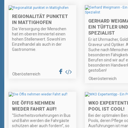
REGIONALITÄT PUNKTET
GERHARD WEIGM
IN MATTIGHOFEN
EIN TÜFTLER UN
Die Versorgung der Menschen
SPEZIALIST
hat im oberen Innviertel einen
hohen Stellenwert. Sowohl im
Er ist Uhrmacher, Gol
Einzelhandel als auch in der
Graveur und Optiker. 
Gastronomie.
Suche nach Menschen
besonderen Fähigkeit
Berufen sind wir auf 
besonderen Handwer
gestoßen!
Oberösterreich
Oberösterreich
DIE ÖFFIS NEHMEN
WKO EXPERTENTIP
WIEDER FAHRT AUF!
POOL IST COOL!
“Sicherheitsvorkehrungen in Bus
Bei der optimalen Ber
und Bahn werden die Fahrgäste
Pools, deren Pflege o
schützen aber auch fordern”, so
Ausführungen ist ma