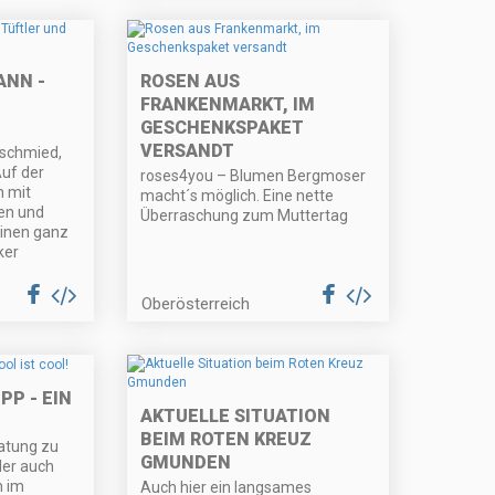
ANN -
ROSEN AUS
D
FRANKENMARKT, IM
GESCHENKSPAKET
VERSANDT
dschmied,
Auf der
roses4you – Blumen Bergmoser
 mit
macht´s möglich. Eine nette
en und
Überraschung zum Muttertag
einen ganz
ker
Oberösterreich
P - EIN
AKTUELLE SITUATION
BEIM ROTEN KREUZ
atung zu
GMUNDEN
der auch
n im
Auch hier ein langsames