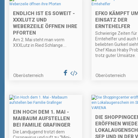
ENDLICH IST ES SOWEIT -
EFKO KÄMPFT U
XXXLUTZ UND
EINSATZ DER
WEBERZEILE ÖFFNEN IHRE
ERNTEHELFER
PFORTEN
Schwierige Zeiten für
Erntehelfer und auch f
Am 2. Mai steht man vorm
beliebten Gurkerl sieh
XXXLutz in Ried Schlange....
Chef Klaus Hraby Pro
trotz guter Umsätze.
Oberösterreich
Oberösterreich
EIN HOCH DEM 1. MAI -
DIE SHOPPINGCE
MAIBAUM AUFSTELLEN
ERÖFFNEN WIEDER
BEI FAMILIE GRAFINGER
LOKALAUGENSCH
Die Landjugend trotzt dem
SEP UND IN DER 
Coronavirus und ruft zu “Mini-