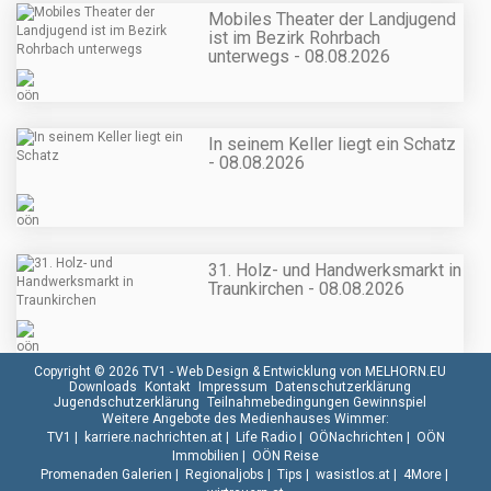
Mobiles Theater der Landjugend
ist im Bezirk Rohrbach
unterwegs - 08.08.2026
In seinem Keller liegt ein Schatz
- 08.08.2026
31. Holz- und Handwerksmarkt in
Traunkirchen - 08.08.2026
Copyright © 2026 TV1 -
Web Design & Entwicklung von MELHORN.EU
Downloads
Kontakt
Impressum
Datenschutzerklärung
Jugendschutzerklärung
Teilnahmebedingungen Gewinnspiel
Weitere Angebote des Medienhauses Wimmer:
TV1
|
karriere.nachrichten.at
|
Life Radio
|
OÖNachrichten
|
OÖN
Immobilien
|
OÖN Reise
Promenaden Galerien
|
Regionaljobs
|
Tips
|
wasistlos.at
|
4More
|