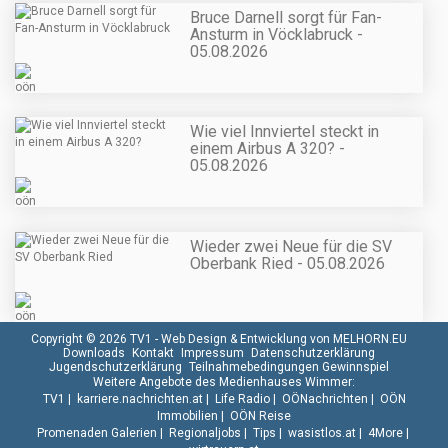
Bruce Darnell sorgt für Fan-
Ansturm in Vöcklabruck -
05.08.2026
Wie viel Innviertel steckt in
einem Airbus A 320? -
05.08.2026
Wieder zwei Neue für die SV
Oberbank Ried - 05.08.2026
Copyright © 2026 TV1 -
Web Design & Entwicklung von MELHORN.EU
Downloads
Kontakt
Impressum
Datenschutzerklärung
Jugendschutzerklärung
Teilnahmebedingungen Gewinnspiel
Weitere Angebote des Medienhauses Wimmer:
TV1
|
karriere.nachrichten.at
|
Life Radio
|
OÖNachrichten
|
OÖN
Immobilien
|
OÖN Reise
Promenaden Galerien
|
Regionaljobs
|
Tips
|
wasistlos.at
|
4More
|