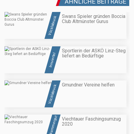
ÄHNLICHE BEITRÄGE
Swans Spieler gründen Boccia
Vöcklabruck
Club Altmünster Gurus
Sportlerin der ASKÖ Linz-Steg
Innviertel
liefert an Bedürftige
Gmundner Vereine helfen
Vöcklabruck
Salzkammergut
Viechtauer Faschingsumzug
2020