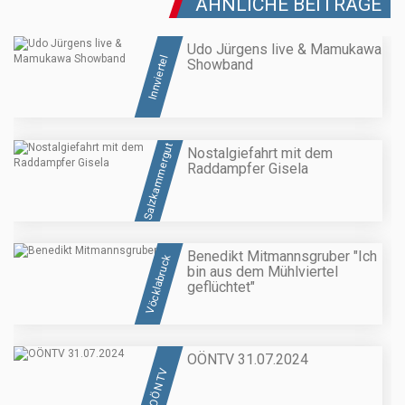
ÄHNLICHE BEITRÄGE
Udo Jürgens live & Mamukawa
Innviertel
Showband
Salzkammergut
Nostalgiefahrt mit dem
Raddampfer Gisela
Benedikt Mitmannsgruber "Ich
Vöcklabruck
bin aus dem Mühlviertel
geflüchtet"
OÖNTV 31.07.2024
OÖN TV