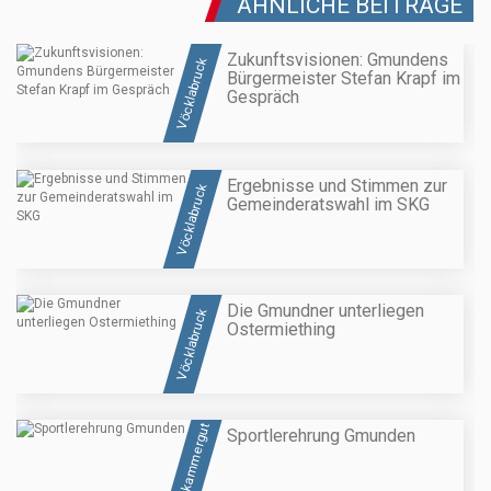
ÄHNLICHE BEITRÄGE
Zukunftsvisionen: Gmundens
Vöcklabruck
Bürgermeister Stefan Krapf im
Gespräch
Ergebnisse und Stimmen zur
Vöcklabruck
Gemeinderatswahl im SKG
Die Gmundner unterliegen
Vöcklabruck
Ostermiething
Salzkammergut
Sportlerehrung Gmunden