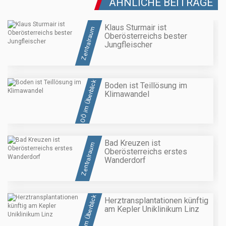
ÄHNLICHE BEITRÄGE
Klaus Sturmair ist
Zentralraum
Oberösterreichs bester
Jungfleischer
OÖ im Überblick
Boden ist Teillösung im
Klimawandel
Bad Kreuzen ist
Zentralraum
Oberösterreichs erstes
Wanderdorf
OÖ im Überblick
Herztransplantationen künftig
am Kepler Uniklinikum Linz