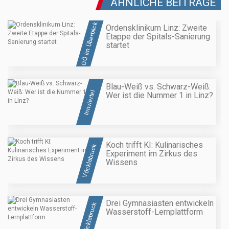
ÄHNLICHE BEITRÄGE
OÖ im Überblick
Ordensklinikum Linz: Zweite
Etappe der Spitals-Sanierung
startet
Blau-Weiß vs. Schwarz-Weiß:
Innviertel
Wer ist die Nummer 1 in Linz?
Koch trifft KI: Kulinarisches
Vöcklabruck
Experiment im Zirkus des
Wissens
Drei Gymnasiasten entwickeln
Vöcklabruck
Wasserstoff-Lernplattform