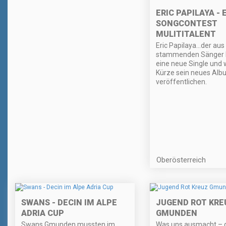
ERIC PAPILAYA - 
SONGCONTEST
MULITITALENT
Eric Papilaya...der au
stammenden Sänger 
eine neue Single und w
Kürze sein neues Alb
veröffentlichen.
Oberösterreich
SWANS - DECIN IM ALPE
JUGEND ROT KRE
ADRIA CUP
GMUNDEN
Swans Gmunden mussten im
Was uns ausmacht – d