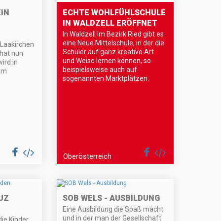
EIN
ECHTE WOHLFÜHLSCHULE
IN WALDZELL ERÖFFNET
In Waldzell im Bezirk Ried gibt es
eine Neue Mittelschule, in der die
s Laakirchen
Schüler auf ganz kreative Art
hat nun
und Weise lernen können, so
ird in
beispielsweise auch auf
um
sogenannten Marktplätzen.
Oberösterreich
UZ
SOB WELS - AUSBILDUNG
Eine Ausbildung die Spaß macht
und in der man der Gesellschaft
ie Kinder