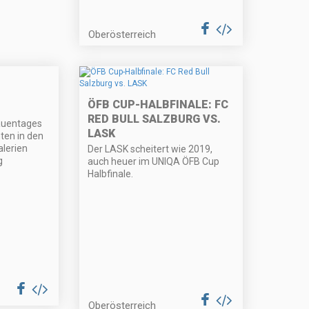
Oberösterreich
ÖFB CUP-HALBFINALE: FC
RED BULL SALZBURG VS.
rauentages
LASK
ten in den
lerien
Der LASK scheitert wie 2019,
g
auch heuer im UNIQA ÖFB Cup
Halbfinale.
Oberösterreich