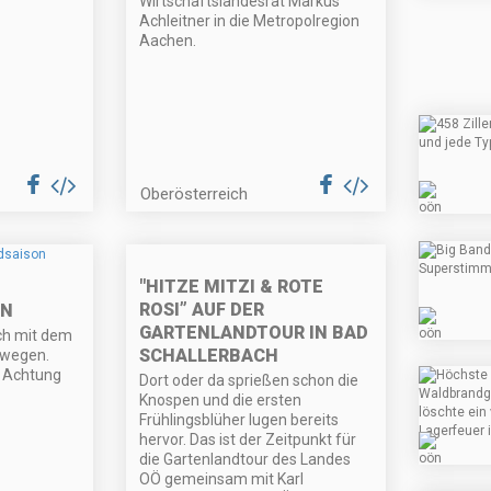
Wirtschaftslandesrat Markus
Achleitner in die Metropolregion
Aachen.
Oberösterreich
"HITZE MITZI & ROTE
ROSI” AUF DER
ON
GARTENLANDTOUR IN BAD
ch mit dem
SCHALLERBACH
ewegen.
t Achtung
Dort oder da sprießen schon die
Knospen und die ersten
Frühlingsblüher lugen bereits
hervor. Das ist der Zeitpunkt für
die Gartenlandtour des Landes
OÖ gemeinsam mit Karl