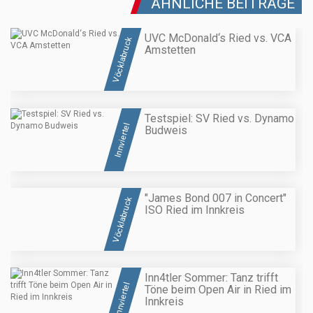
ÄHNLICHE BEITRÄGE
UVC McDonald‘s Ried vs. VCA
Vöcklabruck
Amstetten
Testspiel: SV Ried vs. Dynamo
Innviertel
Budweis
"James Bond 007 in Concert"
Vöcklabruck
ISO Ried im Innkreis
Inn4tler Sommer: Tanz trifft
Innviertel
Töne beim Open Air in Ried im
Innkreis