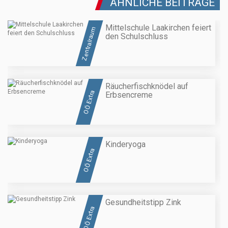
ÄHNLICHE BEITRÄGE
Mittelschule Laakirchen feiert
Zentralraum
den Schulschluss
Räucherfischknödel auf
OÖ Extra
Erbsencreme
Kinderyoga
OÖ Extra
Gesundheitstipp Zink
OÖ Extra