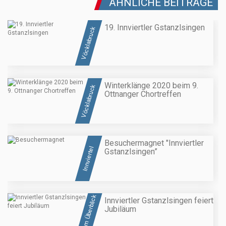
ÄHNLICHE BEITRÄGE
19. Innviertler Gstanzlsingen
Vöcklabruck
Winterklänge 2020 beim 9.
Vöcklabruck
Ottnanger Chortreffen
Besuchermagnet "Innviertler
Innviertel
Gstanzlsingen”
OÖ im Überblick
Innviertler Gstanzlsingen feiert
Jubiläum