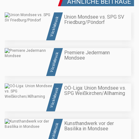
ÄHNLICHE BEITRÄGE
Union Mondsee vs. SPG SV
Vöcklabruck
Friedburg/Pöndorf
Premiere Jedermann
Vöcklabruck
Mondsee
OÖ-Liga: Union Mondsee vs.
Vöcklabruck
SPG Weißkirchen/Allhaming
Kunsthandwerk vor der
Vöcklabruck
Basilika in Mondsee