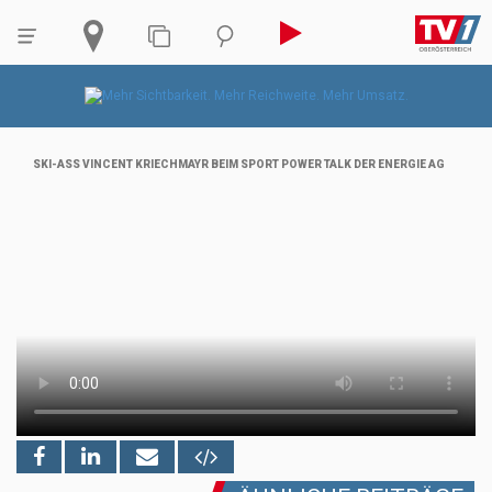
SKI-ASS VINCENT KRIECHMAYR BEIM SPORT POWER TALK DER ENERGIE AG