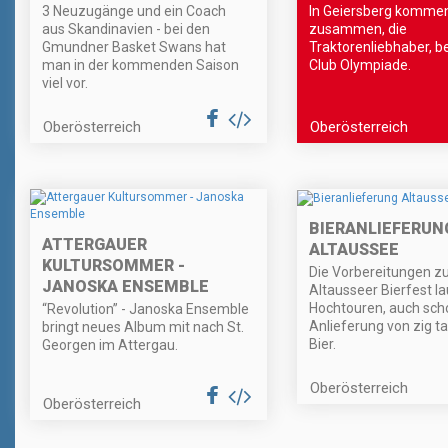
3 Neuzugänge und ein Coach
In Geiersberg kommen 
aus Skandinavien - bei den
zusammen, die
Gmundner Basket Swans hat
Traktorenliebhaber, be
man in der kommenden Saison
Club Olympiade.
viel vor.
Oberösterreich
Oberösterreich
BIERANLIEFERUN
ATTERGAUER
ALTAUSSEE
KULTURSOMMER -
Die Vorbereitungen 
JANOSKA ENSEMBLE
Altausseer Bierfest l
Hochtouren, auch scho
“Revolution” - Janoska Ensemble
Anlieferung von zig ta
bringt neues Album mit nach St.
Bier.
Georgen im Attergau.
Oberösterreich
Oberösterreich