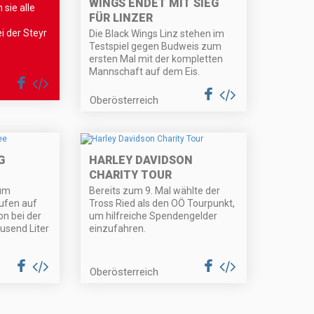
WINGS ENDET MIT SIEG
sie alle
FÜR LINZER
i der Steyr
Die Black Wings Linz stehen im
Testspiel gegen Budweis zum
ersten Mal mit der kompletten
Mannschaft auf dem Eis.
Oberösterreich
G
HARLEY DAVIDSON
CHARITY TOUR
zum
Bereits zum 9. Mal wählte der
aufen auf
Tross Ried als den OÖ Tourpunkt,
n bei der
um hilfreiche Spendengelder
usend Liter
einzufahren.
Oberösterreich