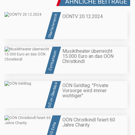
ÄHNLICHE BEITRÄGE
Oberösterreich
OÖNTV 20.12.2024
Musiktheater überreicht
Zentralraum
15.000 Euro an das OÖN
Christkindl
OÖ im Überblick
OÖN Geldtag: "Private
Vorsorge wird immer
wichtiger"
OÖN Christkindl feiert 60
OÖ Extra
Jahre Charity