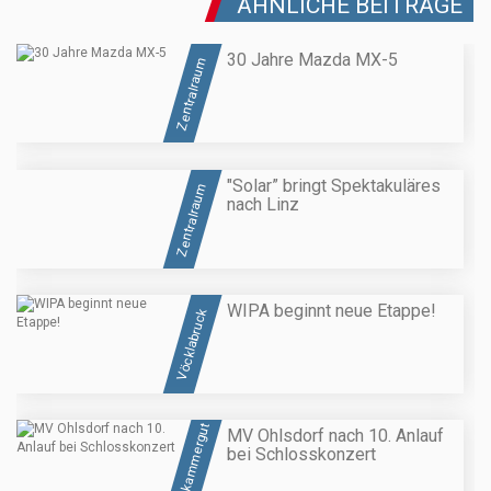
ÄHNLICHE BEITRÄGE
30 Jahre Mazda MX-5
Zentralraum
"Solar” bringt Spektakuläres
Zentralraum
nach Linz
WIPA beginnt neue Etappe!
Vöcklabruck
Salzkammergut
MV Ohlsdorf nach 10. Anlauf
bei Schlosskonzert