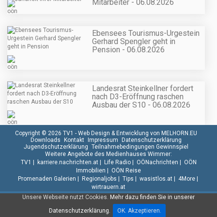
Mitarbeiter - 06.08.2026
Ebensees Tourismus-Urgestein
Gerhard Spengler geht in
Pension - 06.08.2026
Landesrat Steinkellner fordert
nach D3-Eröffnung raschen
Ausbau der S10 - 06.08.2026
Copyright © 2026 TV1 -
Web Design & Entwicklung von MELHORN.EU
Downloads
Kontakt
Impressum
Datenschutzerklärung
Jugendschutzerklärung
Teilnahmebedingungen Gewinnspiel
Weitere Angebote des Medienhauses Wimmer:
TV1
|
karriere.nachrichten.at
|
Life Radio
|
OÖNachrichten
|
OÖN
Immobilien
|
OÖN Reise
Promenaden Galerien
|
Regionaljobs
|
Tips
|
wasistlos.at
|
4More
|
wirtrauern.at
Unsere Webseite nutzt Cookies.
Mehr dazu finden Sie in unserer
Datenschutzerklärung.
OK. Akzeptieren.