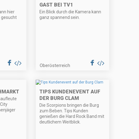
GAST BEI TV1
ann hier
Ein Blick durch die Kamera kann
n gesucht
ganz spannend sein.
Oberösterreich
OHMARKT
TIPS KUNDENEVENT AUF
DER BURG CLAM
kaufleute
City
Die Scorpions bringen die Burg
henjäger
zum Beben. Tips Kunden
genießen die Hard Rock Band mit
deutlichem Weitblick.