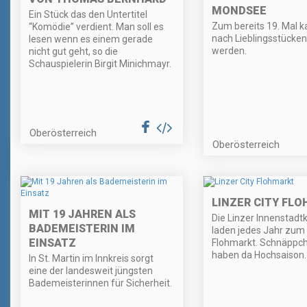
MONDSEE
Ein Stück das den Untertitel
Zum bereits 19. Mal k
“Komödie” verdient. Man soll es
nach Lieblingsstücke
lesen wenn es einem gerade
werden.
nicht gut geht, so die
Schauspielerin Birgit Minichmayr.
Oberösterreich
Oberösterreich
LINZER CITY FL
MIT 19 JAHREN ALS
Die Linzer Innenstadt
BADEMEISTERIN IM
laden jedes Jahr zum 
EINSATZ
Flohmarkt. Schnäppc
haben da Hochsaison.
In St. Martin im Innkreis sorgt
eine der landesweit jüngsten
Bademeisterinnen für Sicherheit.