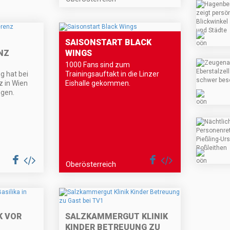
SAISONSTART BLACK
NZ
WINGS
1000 Fans sind zum
g hat bei
Trainingsauftakt in die Linzer
z in Wien
Eishalle gekommen.
ogen.
Oberösterreich
 VOR
SALZKAMMERGUT KLINIK
KINDER BETREUUNG ZU