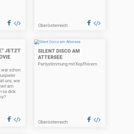
Oberösterreich
E" JETZT
SILENT DISCO AM
OVIE
ATTERSEE
Partystimmung mit Kopfhörern.
u war schon
auspieler
ät uns, wie
merl am
h so dick
nz?
Oberösterreich