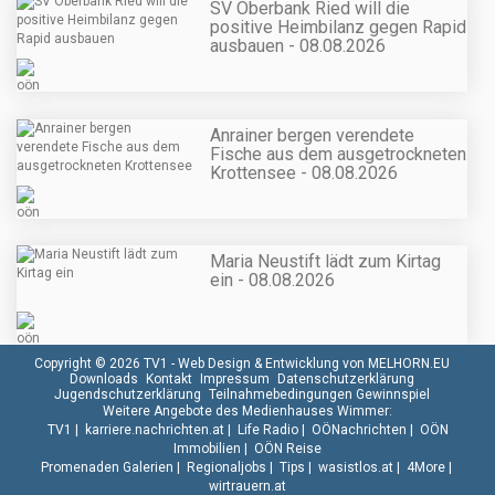
SV Oberbank Ried will die
positive Heimbilanz gegen Rapid
ausbauen - 08.08.2026
Anrainer bergen verendete
Fische aus dem ausgetrockneten
Krottensee - 08.08.2026
Maria Neustift lädt zum Kirtag
ein - 08.08.2026
Copyright © 2026 TV1 -
Web Design & Entwicklung von MELHORN.EU
Downloads
Kontakt
Impressum
Datenschutzerklärung
Jugendschutzerklärung
Teilnahmebedingungen Gewinnspiel
Weitere Angebote des Medienhauses Wimmer:
TV1
|
karriere.nachrichten.at
|
Life Radio
|
OÖNachrichten
|
OÖN
Immobilien
|
OÖN Reise
Promenaden Galerien
|
Regionaljobs
|
Tips
|
wasistlos.at
|
4More
|
wirtrauern.at