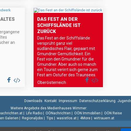
 ALTES
DAS FEST AN DER
SCHIFFSLÄNDE IST
ZURÜCK
 vergangene
ltes
Das Fest an der Schiffslände
ucher an
versprüht ganz viel
südländisches Flair, gepaart mit
Gmundner Gemütlichkeit. Ein
Fest von den Gmundner für die
Gmundner. Aber auch so manch
ein Tourist verirrt sich gerne zum
Fest am Ostufer des Traunsees.
Oberösterreich
Downloads
Kontakt
Impressum
Datenschutzerklärung
Jugends
Weitere Angebote des Medienhauses Wimmer:
.nachrichten.at
|
Life Radio
|
OÖNachrichten
|
OÖN Immobilien
|
OÖN Reise
n Galerien
|
Regionaljobs
|
Tips
|
wasistlos.at
|
4More
|
wirtrauern.at