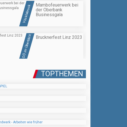
Mambofeuerwerk bei
Vöcklabruck
der Oberbank
Businessgala
OÖ im Überblick
Brucknerfest Linz 2023
TOPTHEMEN