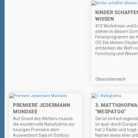
KINDER SCHAFFE
WISSEN
410 Workshops und E
stehen in diesem S
Ferienprogramm der K
OÖ. Die kleinen Stude
entdecken die Welt v
Forschung und Wissen
Oberösterreich
PREMIERE JEDERMANN
3. MATTIGHOFNA
MONDSEE
"WESPATOG”
Auf Grund des Wetters musste
Sie ist einfach legend
die wundervolle Naturbühne zur
ist quer durch Europa 
heurigen Premiere dem
hat 2 Räder und trägt
Ausweichort Sala im Schloss
Namen eines eher unb