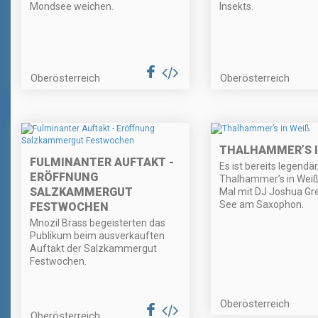
Mondsee weichen.
Insekts.
Oberösterreich
Oberösterreich
THALHAMMER’S IN
FULMINANTER AUFTAKT -
Es ist bereits legendär
ERÖFFNUNG
Thalhammer’s in Weiß
SALZKAMMERGUT
Mal mit DJ Joshua Gr
See am Saxophon.
FESTWOCHEN
Mnozil Brass begeisterten das
Publikum beim ausverkauften
Auftakt der Salzkammergut
Festwochen.
Oberösterreich
Oberösterreich