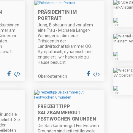
N
PRÄSIDENTIN IM
PORTRAIT
xkursionen
Jung, Biobäurin und vor allem
ommer am
eine Frau - Michaela Langer-
inderuni
Weninger ist die neue
nten
Präsidentin der
on
Landwirtschaftskammer OÖ.
schaft.
Sympathisch, dynamisch und
engagiert...wir haben sie zu
Hause besucht.
Oberösterreich
FREIZEITTIPP
SALZKAMMERGUT
är und sie
FESTWOCHEN GMUNDEN
beliebt. Sie
 den
Die Salzkammergut Festwochen
eliebten
Gmunden sind seit mittlerweile