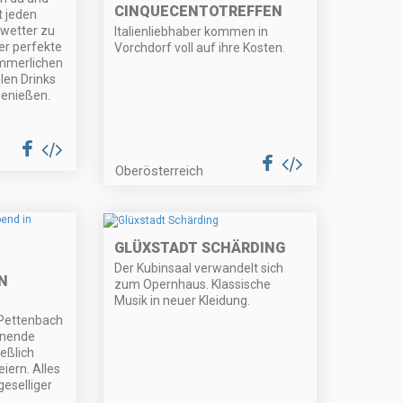
CINQUECENTOTREFFEN
t jeden
wetter zu
Italienliebhaber kommen in
er perfekte
Vorchdorf voll auf ihre Kosten.
mmerlichen
len Drinks
enießen.
Oberösterreich
GLÜXSTADT SCHÄRDING
Der Kubinsaal verwandelt sich
N
zum Opernhaus. Klassische
Musik in neuer Kleidung.
 Pettenbach
enende
ießlich
iern. Alles
geselliger