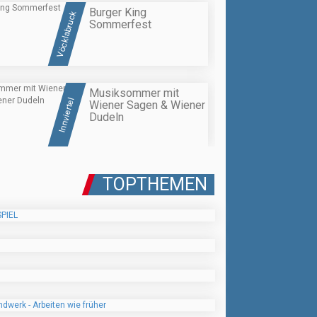
Burger King
Vöcklabruck
Sommerfest
Musiksommer mit
Innviertel
Wiener Sagen & Wiener
Dudeln
TOPTHEMEN