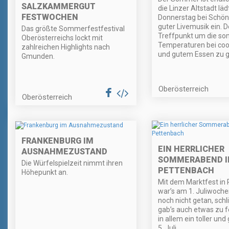
SALZKAMMERGUT
die Linzer Altstadt läd
FESTWOCHEN
Donnerstag bei Schön
guter Livemusik ein. D
Das größte Sommerfestfestival
Treffpunkt um die so
Oberösterreichs lockt mit
Temperaturen bei coo
zahlreichen Highlights nach
und gutem Essen zu g
Gmunden.
Oberösterreich
Oberösterreich
FRANKENBURG IM
EIN HERRLICHER
AUSNAHMEZUSTAND
SOMMERABEND I
Die Würfelspielzeit nimmt ihren
PETTENBACH
Höhepunkt an.
Mit dem Marktfest in
war’s am 1. Juliwoch
noch nicht getan, schl
gab’s auch etwas zu fe
in allem ein toller und 
5. Juli.