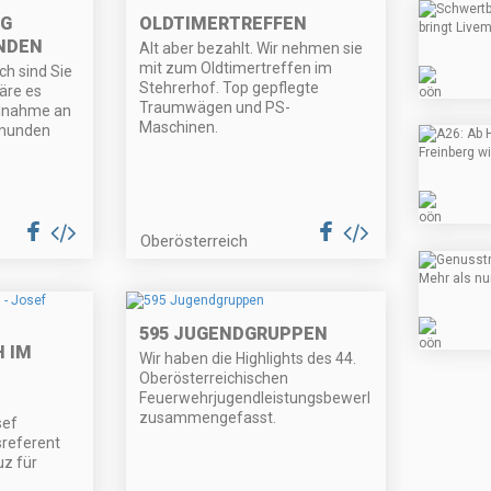
G
OLDTIMERTREFFEN
NDEN
Alt aber bezahlt. Wir nehmen sie
mit zum Oldtimertreffen im
ich sind Sie
Stehrerhof. Top gepflegte
äre es
Traumwägen und PS-
ilnahme an
Maschinen.
Gmunden
Oberösterreich
595 JUGENDGRUPPEN
 IM
Wir haben die Highlights des 44.
Oberösterreichischen
Feuerwehrjugendleistungsbewerbs
zusammengefasst.
sef
sreferent
z für