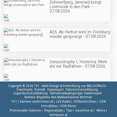
Schwertberg Jammed bringt
Livemusik in den Park -
07.08.2026
A26: Ab Herbst wird im Freinberg
wieder gesprengt - 07.08.2026
Genusstrophy L´Historica: Mehr
als nur Radfahren - 07.08.2026
Copyright © 2026 TV1 -
Web Design & Entwicklung von MELHORN.EU
Downloads
Kontakt
Impressum
Datenschutzerklärung
Jugendschutzerklärung
Teilnahmebedingungen Gewinnspiel
Weitere Angebote des Medienhauses Wimmer:
TV1
|
karriere.nachrichten.at
|
Life Radio
|
OÖNachrichten
|
OÖN
Immobilien
|
OÖN Reise
Promenaden Galerien
|
Regionaljobs
|
Tips
|
wasistlos.at
|
4More
|
wirtrauern.at