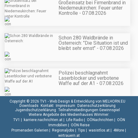
Großeinsatz bei Firmenbrand in
Niederneukirchen: Feuer unter
Kontrolle - 07.08.2026
Schon 280 Waldbrände in
Österreich: "Die Situation ist und
bleibt sehr ernst" - 07.08.2026
Polizei beschlagnahmt
Laserblocker und verbotene
Waffe auf der A1 - 07.08.2026
Copyright © 2026 TV1 -
Web Design & Entwicklung von MELHORN.EU
Downloads
Kontakt
Impressum
Datenschutzerklärung
Jugendschutzerklärung
Teilnahmebedingungen Gewinnspiel
Weitere Angebote des Medienhauses Wimmer:
TV1
|
karriere.nachrichten.at
|
Life Radio
|
OÖNachrichten
|
OÖN
Immobilien
|
OÖN Reise
Promenaden Galerien
|
Regionaljobs
|
Tips
|
wasistlos.at
|
4More
|
wirtrauern.at