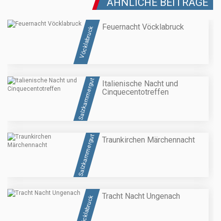
ÄHNLICHE BEITRÄGE
Feuernacht Vöcklabruck
Vöcklabruck
Salzkammergut
Italienische Nacht und
Cinquecentotreffen
Salzkammergut
Traunkirchen Märchennacht
Tracht Nacht Ungenach
Vöcklabruck