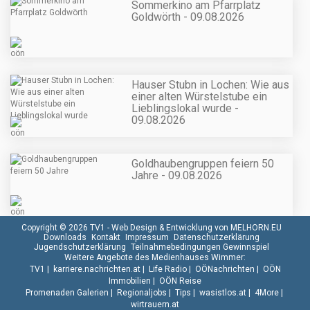
Sommerkino am Pfarrplatz
Goldwörth - 09.08.2026
Hauser Stubn in Lochen: Wie aus
einer alten Würstelstube ein
Lieblingslokal wurde -
09.08.2026
Goldhaubengruppen feiern 50
Jahre - 09.08.2026
Copyright © 2026 TV1 -
Web Design & Entwicklung von MELHORN.EU
Downloads
Kontakt
Impressum
Datenschutzerklärung
Jugendschutzerklärung
Teilnahmebedingungen Gewinnspiel
Weitere Angebote des Medienhauses Wimmer:
TV1
|
karriere.nachrichten.at
|
Life Radio
|
OÖNachrichten
|
OÖN
Immobilien
|
OÖN Reise
Promenaden Galerien
|
Regionaljobs
|
Tips
|
wasistlos.at
|
4More
|
wirtrauern.at