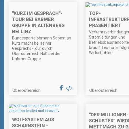
"KURZ IM GESPRÄCH"-
TOP-
TOUR BEI RABMER
INFRASTRUKTUR
GRUPPE IN ALTENBERG
PRÄSENTIERT
BEI LINZ
Verkehrsverbindunge
Stromleitungen und
Bundesparteiobmann Sebastian
Betriebsbaustandorte -
Kurz macht bei seiner
braucht es für erfolgr
Gesprächs-Tour durch
Wirtschaften.
Oberösterreich Halt bei der
Rabmer Gruppe.
Oberösterreich
Oberösterreich
"DER MILLIONEN-
WOLFSYSTEM AUS
SCHUSTER” WIED
SCHARNSTEIN -
METTMACH ZU G