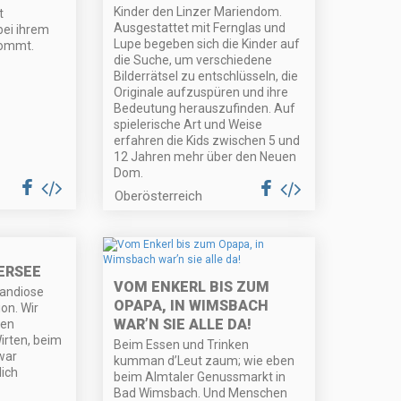
Kinder den Linzer Mariendom.
t
Ausgestattet mit Fernglas und
ei ihrem
Lupe begeben sich die Kinder auf
kommt.
die Suche, um verschiedene
Bilderrätsel zu entschlüsseln, die
Originale aufzuspüren und ihre
Bedeutung herauszufinden. Auf
spielerische Art und Weise
erfahren die Kids zwischen 5 und
12 Jahren mehr über den Neuen
Dom.
Oberösterreich
ERSEE
VOM ENKERL BIS ZUM
andiose
OPAPA, IN WIMSBACH
on. Wir
WAR’N SIE ALLE DA!
den
irten, beim
Beim Essen und Trinken
war
kumman d’Leut zaum; wie eben
ich
beim Almtaler Genussmarkt in
Bad Wimsbach. Und Menschen