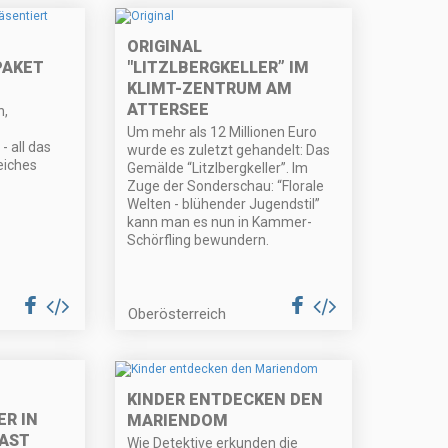
ORIGINAL
PAKET
"LITZLBERGKELLER” IM
KLIMT-ZENTRUM AM
ATTERSEE
n,
Um mehr als 12 Millionen Euro
 all das
wurde es zuletzt gehandelt: Das
eiches
Gemälde “Litzlbergkeller”. Im
Zuge der Sonderschau: “Florale
Welten - blühender Jugendstil”
kann man es nun in Kammer-
Schörfling bewundern.
Oberösterreich
KINDER ENTDECKEN DEN
ER IN
MARIENDOM
AST
Wie Detektive erkunden die