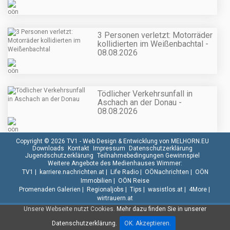
3 Personen verletzt: Motorräder
kollidierten im Weißenbachtal -
08.08.2026
Tödlicher Verkehrsunfall in
Aschach an der Donau -
08.08.2026
Copyright © 2026 TV1 -
Web Design & Entwicklung von MELHORN.EU
Downloads
Kontakt
Impressum
Datenschutzerklärung
Jugendschutzerklärung
Teilnahmebedingungen Gewinnspiel
Weitere Angebote des Medienhauses Wimmer:
TV1
|
karriere.nachrichten.at
|
Life Radio
|
OÖNachrichten
|
OÖN
Immobilien
|
OÖN Reise
Promenaden Galerien
|
Regionaljobs
|
Tips
|
wasistlos.at
|
4More
|
wirtrauern.at
Unsere Webseite nutzt Cookies.
Mehr dazu finden Sie in unserer
Datenschutzerklärung.
OK. Akzeptieren.