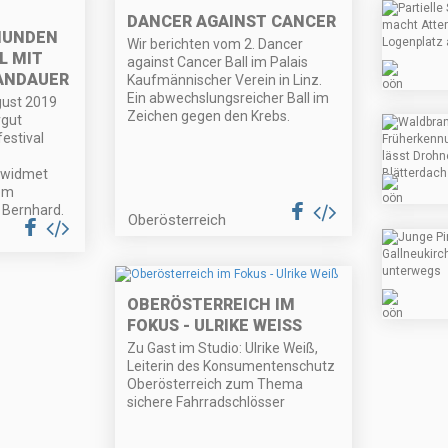
DANCER AGAINST CANCER
MUNDEN
Wir berichten vom 2. Dancer
L MIT
against Cancer Ball im Palais
ANDAUER
Kaufmännischer Verein in Linz.
Ein abwechslungsreicher Ball im
gust 2019
Zeichen gegen den Krebs.
gut
stival
 widmet
dem
 Bernhard.
Oberösterreich
OBERÖSTERREICH IM
FOKUS - ULRIKE WEISS
Zu Gast im Studio: Ulrike Weiß,
Leiterin des Konsumentenschutz
Oberösterreich zum Thema
sichere Fahrradschlösser