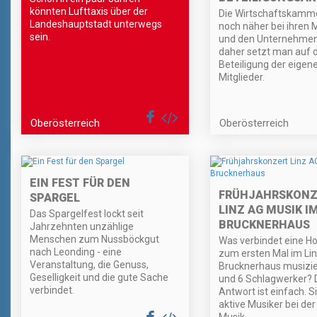
könnten Lufttaxis über der
Die Wirtschaftskamme
Landeshauptstadt unterwegs
noch näher bei ihren M
sein.
und den Unternehmen 
daher setzt man auf d
Beteiligung der eigen
Mitglieder.
Oberösterreich
Oberösterreich
EIN FEST FÜR DEN
FRÜHJAHRSKONZ
SPARGEL
LINZ AG MUSIK I
Das Spargelfest lockt seit
BRUCKNERHAUS
Jahrzehnten unzählige
Menschen zum Nussböckgut
Was verbindet eine Hor
nach Leonding - eine
zum ersten Mal im Li
Veranstaltung, die Genuss,
Brucknerhaus musizie
Geselligkeit und die gute Sache
und 6 Schlagwerker? 
verbindet.
Antwort ist einfach. Si
aktive Musiker bei der
Musik.