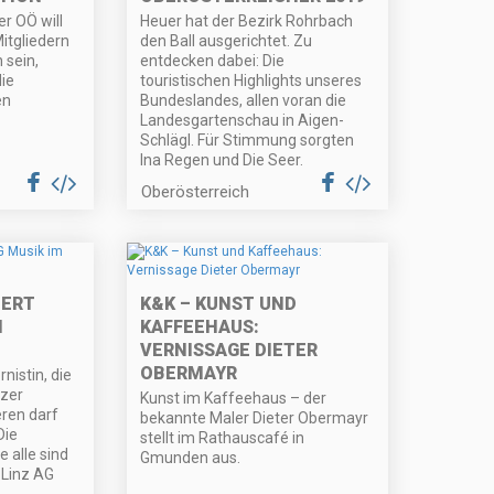
r OÖ will
Heuer hat der Bezirk Rohrbach
itgliedern
den Ball ausgerichtet. Zu
sein,
entdecken dabei: Die
ie
touristischen Highlights unseres
en
Bundeslandes, allen voran die
Landesgartenschau in Aigen-
Schlägl. Für Stimmung sorgten
Ina Regen und Die Seer.
Oberösterreich
ERT
K&K – KUNST UND
M
KAFFEEHAUS:
VERNISSAGE DIETER
OBERMAYR
nistin, die
nzer
Kunst im Kaffeehaus – der
ren darf
bekannte Maler Dieter Obermayr
Die
stellt im Rathauscafé in
e alle sind
Gmunden aus.
 Linz AG