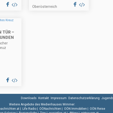
Oberösterreich
 TÜR –
MUNDEN
ucher
reuz
Downloads
Kontakt
Impressum
Datenschutzerklärung
Jugends
Weitere Angebote des Medienhauses Wimmer:
.nachrichten.at
|
Life Radio
|
OÖNachrichten
|
OÖN Immobilien
|
OÖN Reise
n Galerien
|
Regionaljobs
|
Tips
|
wasistlos.at
|
4More
|
wirtrauern.at