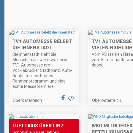
TV1 AUTOMESSE BELEBT
TV1 AUTOMESSE
DIE INNENSTADT
VIELEN HIGHLIG
Die Innenstadt zieht die
Vom PS starken Flitzer
Menschen an, wie etwa bei der
zum Familienauto war
TV1 Automesse am
dabei.
Vöcklabrucker Stadtplatz. Auto-
Neuheiten, ein buntes
Rahmenprogramm und eine
echte Messepremiere.
Oberösterreich
Oberösterreich
LUFTTAXIS ÜBER LINZ
WKO MITGLIEDER
BETEILIGUNGSAK
Schon in ein paar Jahren