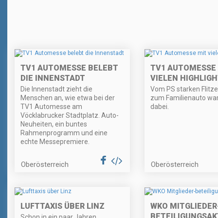
TV1 AUTOMESSE BELEBT
TV1 AUTOMESSE
DIE INNENSTADT
VIELEN HIGHLIG
Die Innenstadt zieht die
Vom PS starken Flitzer
Menschen an, wie etwa bei der
zum Familienauto war
TV1 Automesse am
dabei.
Vöcklabrucker Stadtplatz. Auto-
Neuheiten, ein buntes
Rahmenprogramm und eine
echte Messepremiere.
Oberösterreich
Oberösterreich
LUFTTAXIS ÜBER LINZ
WKO MITGLIEDER
BETEILIGUNGSAK
Schon in ein paar Jahren