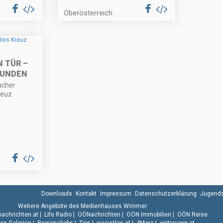
Oberösterreich
 TÜR –
MUNDEN
ucher
reuz
Downloads
Kontakt
Impressum
Datenschutzerklärung
Jugends
Weitere Angebote des Medienhauses Wimmer:
.nachrichten.at
|
Life Radio
|
OÖNachrichten
|
OÖN Immobilien
|
OÖN Reise
n Galerien
|
Regionaljobs
|
Tips
|
wasistlos.at
|
4More
|
wirtrauern.at