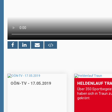
OÖN-TV - 17.05.2019
HELDENLAUF TR
Über 350 Sportbegeis
haben sich in Traun z
gekrönt.