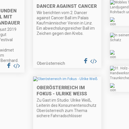
DANCER AGAINST CANCER
MUNDEN
Wir berichten vom 2. Dancer
L MIT
against Cancer Ball im Palais
ANDAUER
Kaufmännischer Verein in Linz.
Ein abwechslungsreicher Ball im
gust 2019
Zeichen gegen den Krebs.
gut
stival
 widmet
dem
 Bernhard.
Oberösterreich
OBERÖSTERREICH IM
FOKUS - ULRIKE WEISS
Zu Gast im Studio: Ulrike Weiß,
Leiterin des Konsumentenschutz
Oberösterreich zum Thema
sichere Fahrradschlösser