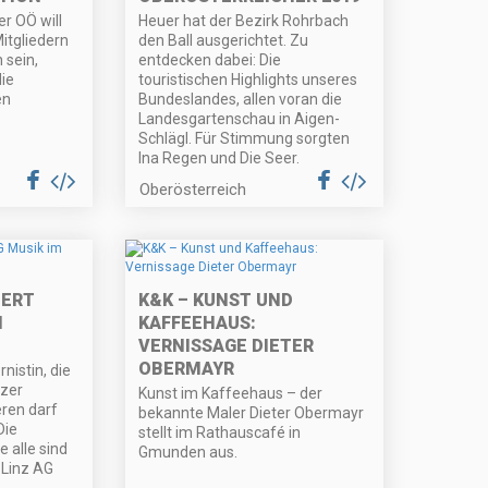
r OÖ will
Heuer hat der Bezirk Rohrbach
itgliedern
den Ball ausgerichtet. Zu
sein,
entdecken dabei: Die
ie
touristischen Highlights unseres
en
Bundeslandes, allen voran die
Landesgartenschau in Aigen-
Schlägl. Für Stimmung sorgten
Ina Regen und Die Seer.
Oberösterreich
ERT
K&K – KUNST UND
M
KAFFEEHAUS:
VERNISSAGE DIETER
OBERMAYR
nistin, die
nzer
Kunst im Kaffeehaus – der
ren darf
bekannte Maler Dieter Obermayr
Die
stellt im Rathauscafé in
e alle sind
Gmunden aus.
 Linz AG