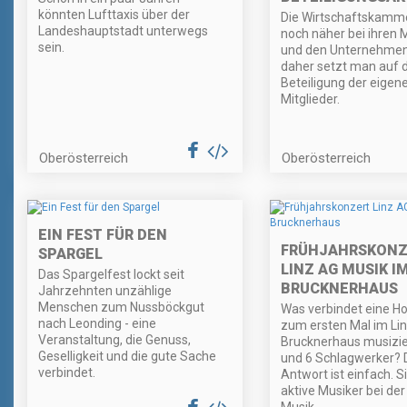
könnten Lufttaxis über der
Die Wirtschaftskamme
Landeshauptstadt unterwegs
noch näher bei ihren M
sein.
und den Unternehmen 
daher setzt man auf d
Beteiligung der eigen
Mitglieder.
Oberösterreich
Oberösterreich
EIN FEST FÜR DEN
FRÜHJAHRSKONZ
SPARGEL
LINZ AG MUSIK I
Das Spargelfest lockt seit
BRUCKNERHAUS
Jahrzehnten unzählige
Menschen zum Nussböckgut
Was verbindet eine Hor
nach Leonding - eine
zum ersten Mal im Li
Veranstaltung, die Genuss,
Brucknerhaus musizie
Geselligkeit und die gute Sache
und 6 Schlagwerker? 
verbindet.
Antwort ist einfach. Si
aktive Musiker bei der
Musik.