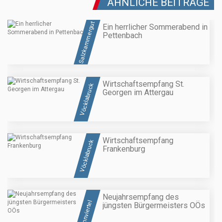
ÄHNLICHE BEITRÄGE
Salzkammergut
Ein herrlicher Sommerabend in
Pettenbach
Wirtschaftsempfang St.
Vöcklabruck
Georgen im Attergau
Wirtschaftsempfang
Vöcklabruck
Frankenburg
Neujahrsempfang des
Innviertel
jüngsten Bürgermeisters OÖs