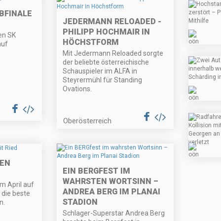
BFINALE
JEDERMANN RELOADED -
PHILIPP HOCHMAIR IN
en SK
HÖCHSTFORM
auf
Mit Jedermann Reloaded sorgte
der beliebte österreichische
Schauspieler im ALFA in
Steyrermühl für Standing
Ovations.
Oberösterreich
TEN
EIN BERGFEST IM
WAHRSTEN WORTSINN –
im April auf
ANDREA BERG IM PLANAI
 die beste
STADION
n.
Schlager-Superstar Andrea Berg