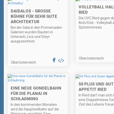
VOLLEYBALL HAL
DAIDALOS - GROSSE B
RIED
ÜHNE FÜR SEHR GUTE A
Die UVC Ried gegen d
RCHITEKTUR
Aich/Dob - Volleyball 
Spitzenniveau.
Bei der Gala in den Promenaden
Galerien wurden Bauten in
Unterach, Linz und Steyr
ausgezeichnet.
Oberösterreich
Oberösterreich
50 PLUS UND GU
EINE NEUE GONDELBAHN
APPETIT RIED
FÜR DIE PLANAI IN
In Ried darf man sich 
SCHLADMING
eine Doppelmesse für
Zeit des Lebens freue
In den kommenden Monaten
wird die Hauptseilbahn auf die
Planai neu errichtet. Eine