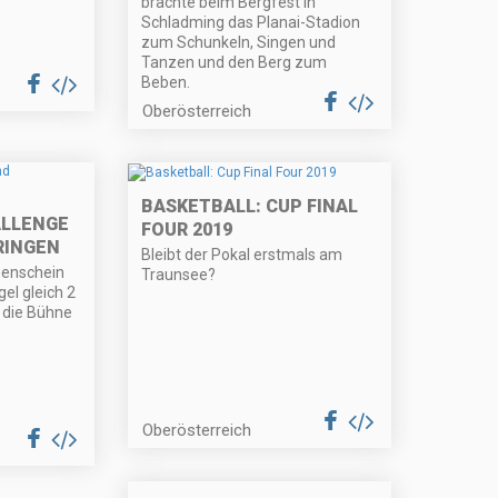
brachte beim Bergfest in
Schladming das Planai-Stadion
zum Schunkeln, Singen und
Tanzen und den Berg zum
Beben.
Oberösterreich
BASKETBALL: CUP FINAL
ALLENGE
FOUR 2019
RINGEN
Bleibt der Pokal erstmals am
nenschein
Traunsee?
el gleich 2
 die Bühne
Oberösterreich