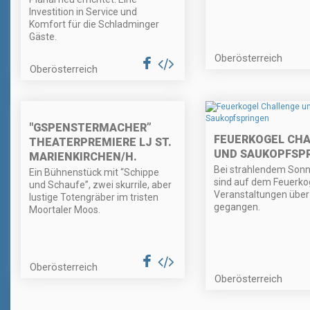
Investition in Service und
Komfort für die Schladminger
Gäste.
Oberösterreich
Oberösterreich
"GSPENSTERMACHER”
FEUERKOGEL CH
THEATERPREMIERE LJ ST.
UND SAUKOPFSP
MARIENKIRCHEN/H.
Bei strahlendem Son
Ein Bühnenstück mit “Schippe
sind auf dem Feuerkog
und Schaufe”, zwei skurrile, aber
Veranstaltungen über
lustige Totengräber im tristen
gegangen.
Moortaler Moos.
Oberösterreich
Oberösterreich