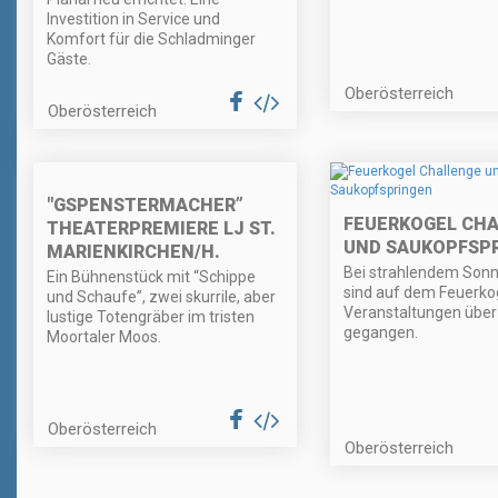
Investition in Service und
Komfort für die Schladminger
Gäste.
Oberösterreich
Oberösterreich
"GSPENSTERMACHER”
FEUERKOGEL CH
THEATERPREMIERE LJ ST.
UND SAUKOPFSP
MARIENKIRCHEN/H.
Bei strahlendem Son
Ein Bühnenstück mit “Schippe
sind auf dem Feuerkog
und Schaufe”, zwei skurrile, aber
Veranstaltungen über
lustige Totengräber im tristen
gegangen.
Moortaler Moos.
Oberösterreich
Oberösterreich