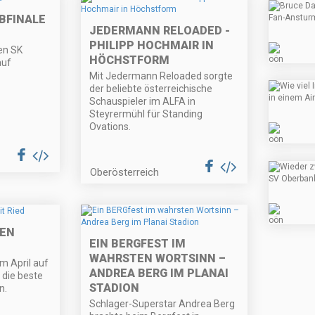
BFINALE
JEDERMANN RELOADED -
PHILIPP HOCHMAIR IN
en SK
HÖCHSTFORM
auf
Mit Jedermann Reloaded sorgte
der beliebte österreichische
Schauspieler im ALFA in
Steyrermühl für Standing
Ovations.
Oberösterreich
TEN
EIN BERGFEST IM
WAHRSTEN WORTSINN –
im April auf
ANDREA BERG IM PLANAI
 die beste
STADION
n.
Schlager-Superstar Andrea Berg