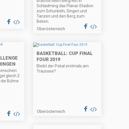
brachte beim Bergfest in
Schladming das Planai-Stadion
zum Schunkeln, Singen und
Tanzen und den Berg zum
Beben.
Oberösterreich
BASKETBALL: CUP FINAL
ALLENGE
FOUR 2019
RINGEN
Bleibt der Pokal erstmals am
nenschein
Traunsee?
el gleich 2
 die Bühne
Oberösterreich