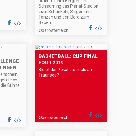
brachte beim Bergfest in
Schladming das Planai-Stadion
zum Schunkeln, Singen und
Tanzen und den Berg zum
Beben.
Oberösterreich
BASKETBALL: CUP FINAL
ALLENGE
FOUR 2019
RINGEN
Bleibt der Pokal erstmals am
nenschein
Traunsee?
el gleich 2
 die Bühne
Oberösterreich