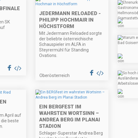
BFINALE
JEDERMANN RELOADED -
PHILIPP HOCHMAIR IN
en SK
HÖCHSTFORM
auf
Mit Jedermann Reloaded sorgte
der beliebte österreichische
Schauspieler im ALFA in
Steyrermühl für Standing
Ovations.
Oberösterreich
TEN
EIN BERGFEST IM
WAHRSTEN WORTSINN –
im April auf
ANDREA BERG IM PLANAI
 die beste
STADION
n.
Schlager-Superstar Andrea Berg