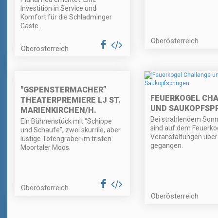
Investition in Service und
Komfort für die Schladminger
Gäste.
Oberösterreich
Oberösterreich
"GSPENSTERMACHER”
FEUERKOGEL CH
THEATERPREMIERE LJ ST.
UND SAUKOPFSP
MARIENKIRCHEN/H.
Bei strahlendem Son
Ein Bühnenstück mit “Schippe
sind auf dem Feuerkog
und Schaufe”, zwei skurrile, aber
Veranstaltungen über
lustige Totengräber im tristen
gegangen.
Moortaler Moos.
Oberösterreich
Oberösterreich