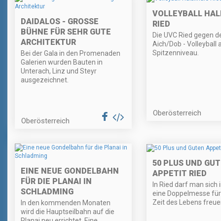
VOLLEYBALL HAL
DAIDALOS - GROSSE B
RIED
ÜHNE FÜR SEHR GUTE A
Die UVC Ried gegen d
RCHITEKTUR
Aich/Dob - Volleyball 
Spitzenniveau.
Bei der Gala in den Promenaden
Galerien wurden Bauten in
Unterach, Linz und Steyr
ausgezeichnet.
Oberösterreich
Oberösterreich
50 PLUS UND GU
EINE NEUE GONDELBAHN
APPETIT RIED
FÜR DIE PLANAI IN
In Ried darf man sich 
SCHLADMING
eine Doppelmesse für
Zeit des Lebens freue
In den kommenden Monaten
wird die Hauptseilbahn auf die
Planai neu errichtet. Eine