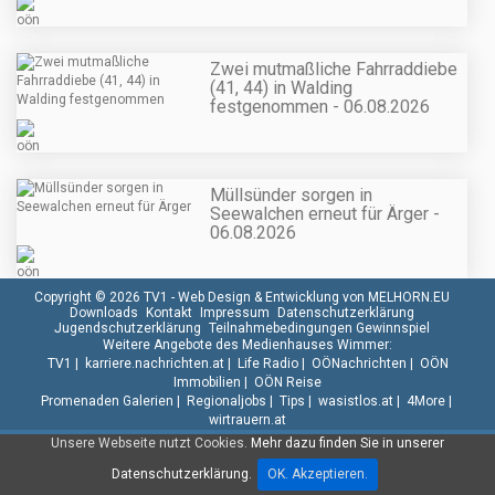
Zwei mutmaßliche Fahrraddiebe
(41, 44) in Walding
festgenommen - 06.08.2026
Müllsünder sorgen in
Seewalchen erneut für Ärger -
06.08.2026
Copyright © 2026 TV1 -
Web Design & Entwicklung von MELHORN.EU
Downloads
Kontakt
Impressum
Datenschutzerklärung
Jugendschutzerklärung
Teilnahmebedingungen Gewinnspiel
Weitere Angebote des Medienhauses Wimmer:
TV1
|
karriere.nachrichten.at
|
Life Radio
|
OÖNachrichten
|
OÖN
Immobilien
|
OÖN Reise
Promenaden Galerien
|
Regionaljobs
|
Tips
|
wasistlos.at
|
4More
|
wirtrauern.at
Unsere Webseite nutzt Cookies.
Mehr dazu finden Sie in unserer
Datenschutzerklärung.
OK. Akzeptieren.