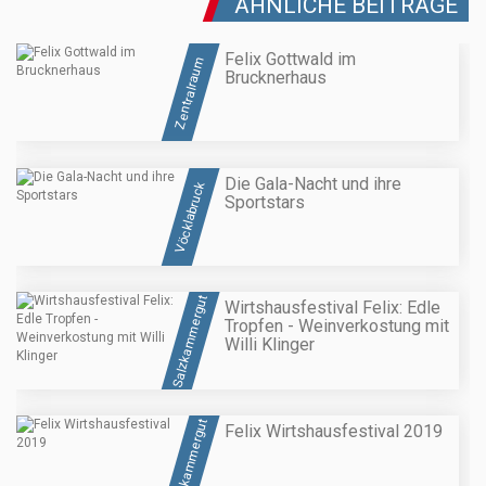
ÄHNLICHE BEITRÄGE
Felix Gottwald im
Zentralraum
Brucknerhaus
Die Gala-Nacht und ihre
Vöcklabruck
Sportstars
Salzkammergut
Wirtshausfestival Felix: Edle
Tropfen - Weinverkostung mit
Willi Klinger
Salzkammergut
Felix Wirtshausfestival 2019