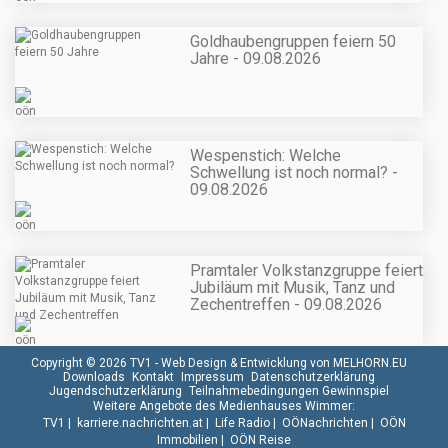
Goldhaubengruppen feiern 50
Jahre - 09.08.2026
Wespenstich: Welche
Schwellung ist noch normal? -
09.08.2026
Pramtaler Volkstanzgruppe feiert
Jubiläum mit Musik, Tanz und
Zechentreffen - 09.08.2026
Copyright © 2026 TV1 -
Web Design & Entwicklung von MELHORN.EU
Downloads
Kontakt
Impressum
Datenschutzerklärung
Jugendschutzerklärung
Teilnahmebedingungen Gewinnspiel
Weitere Angebote des Medienhauses Wimmer:
TV1
|
karriere.nachrichten.at
|
Life Radio
|
OÖNachrichten
|
OÖN
Immobilien
|
OÖN Reise