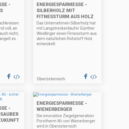
SE -
ENERGIESPARMESSE -
S
SILBERHOLZ MIT
FITNESSTURM AUS HOLZ
chkreisen:
Das Unternehmen Silberholz hat
d voll, an
mit Langstreckenläufer Günther
auch nicht,
Weidlinger einen Firnessturm aus
ngelt es.
dem natürlichen Rohstoff Holz
entwickelt.
Oberösterreich
ENERGIESPARMESSE -
SE -
WIENERBERGER
R SAUBER
Die innovative Ziegelgeneration
 ZUKUNFT
Porotherm W.i von Wienerberger
wird in Oberösterreich