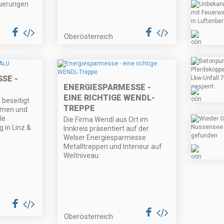
euerungen
Oberösterreich
SE -
ENERGIESPARMESSE -
EINE RICHTIGE WENDL-
beseitigt
TREPPE
umen und
le
Die Firma Wendl aus Ort im
in Linz &
Innkreis präsentiert auf der
Welser Energiesparmesse
Metalltreppen und Interieur auf
Weltniveau.
Oberösterreich