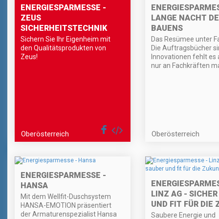
ENERGIESPARMESSE -
ENERGIESPARMES
ZEUS
LANGE NACHT DE
SICHERHEITSTECHNIK
BAUENS
Sichern Sie Ihr Eigenheim mit
Das Resümee unter Fa
den Qualitätsprodukten von
Die Auftragsbücher sin
Zeus!
Innovationen fehlt es 
nur an Fachkräften ma
Oberösterreich
Oberösterreich
ENERGIESPARMESSE -
ENERGIESPARMES
HANSA
LINZ AG - SICHE
Mit dem Wellfit-Duschsystem
UND FIT FÜR DIE
HANSA-EMOTION präsentiert
der Armaturenspezialist Hansa
Saubere Energie und