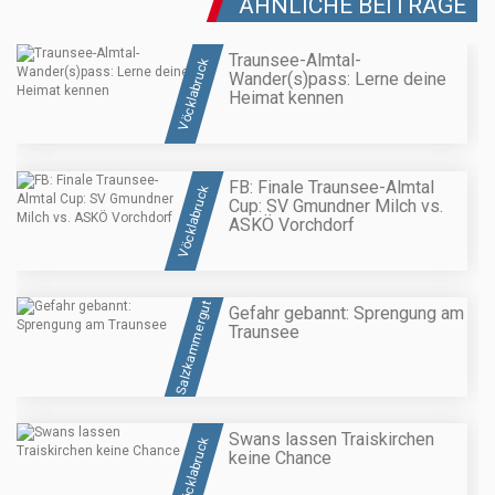
ÄHNLICHE BEITRÄGE
Traunsee-Almtal-
Vöcklabruck
Wander(s)pass: Lerne deine
Heimat kennen
FB: Finale Traunsee-Almtal
Vöcklabruck
Cup: SV Gmundner Milch vs.
ASKÖ Vorchdorf
Salzkammergut
Gefahr gebannt: Sprengung am
Traunsee
Swans lassen Traiskirchen
Vöcklabruck
keine Chance