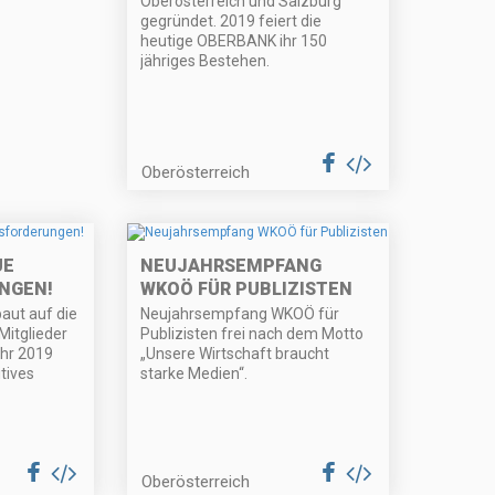
Oberösterreich und Salzburg
gegründet. 2019 feiert die
heutige OBERBANK ihr 150
jähriges Bestehen.
Oberösterreich
UE
NEUJAHRSEMPFANG
NGEN!
WKOÖ FÜR PUBLIZISTEN
aut auf die
Neujahrsempfang WKOÖ für
Mitglieder
Publizisten frei nach dem Motto
hr 2019
„Unsere Wirtschaft braucht
itives
starke Medien“.
Oberösterreich