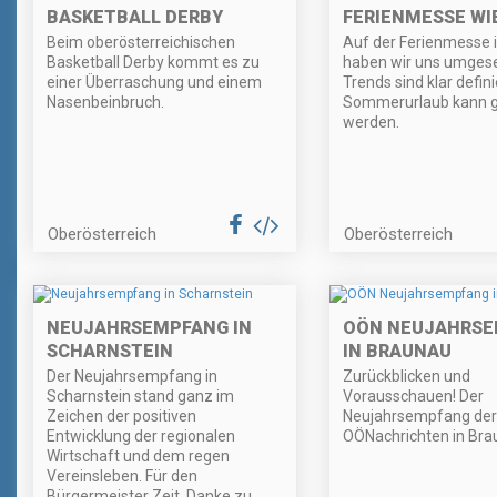
BASKETBALL DERBY
FERIENMESSE WI
Beim oberösterreichischen
Auf der Ferienmesse 
Basketball Derby kommt es zu
haben wir uns umgese
einer Überraschung und einem
Trends sind klar defini
Nasenbeinbruch.
Sommerurlaub kann 
werden.
Oberösterreich
Oberösterreich
NEUJAHRSEMPFANG IN
OÖN NEUJAHRS
SCHARNSTEIN
IN BRAUNAU
Der Neujahrsempfang in
Zurückblicken und
Scharnstein stand ganz im
Vorausschauen! Der
Zeichen der positiven
Neujahrsempfang der
Entwicklung der regionalen
OÖNachrichten in Bra
Wirtschaft und dem regen
Vereinsleben. Für den
Bürgermeister Zeit, Danke zu