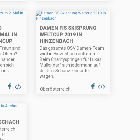
G
DAMEN FIS SKISPRUNG
AL IN F
WELTCUP 2019 IN
CUP
HINZENBACH
Traun sind
Das gesamte ÖSV Damen-Team
er Obero?
wird in Hinzenbach antreten.
einander
Beim Charityspringen für Lukas
en sich
Müller darf sich jedermann auf
ches.
der 5m-Schanze hinunter
wagen.
Oberösterreich
ASCHACH
terreich
iff.