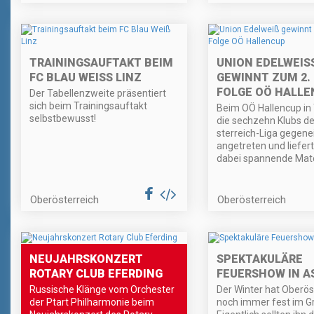
TRAININGSAUFTAKT BEIM
UNION EDELWEISS 
FC BLAU WEISS LINZ
EWINNT ZUM 2. M
OLGE OÖ HALLEN
Der Tabellenzweite präsentiert
sich beim Trainingsauftakt
Beim OÖ Hallencup in 
selbstbewusst!
die sechzehn Klubs d
sterreich-Liga gegen
angetreten und liefert
dabei spannende Mat
Oberösterreich
Oberösterreich
NEUJAHRSKONZERT
SPEKTAKULÄRE
ROTARY CLUB EFERDING
FEUERSHOW IN 
Russische Klänge vom Orchester
Der Winter hat Oberös
der Ptart Philharmonie beim
noch immer fest im Gr