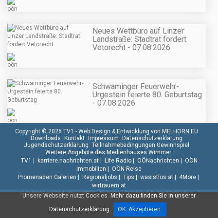
Neues Wettbüro auf Linzer
Landstraße: Stadtrat fordert
Vetorecht - 07.08.2026
Schwaminger Feuerwehr-
Urgestein feierte 80. Geburtstag
- 07.08.2026
Copyright © 2026 TV1 -
Web Design & Entwicklung von MELHORN.EU
Downloads
Kontakt
Impressum
Datenschutzerklärung
Jugendschutzerklärung
Teilnahmebedingungen Gewinnspiel
Weitere Angebote des Medienhauses Wimmer:
TV1
|
karriere.nachrichten.at
|
Life Radio
|
OÖNachrichten
|
OÖN
Immobilien
|
OÖN Reise
Promenaden Galerien
|
Regionaljobs
|
Tips
|
wasistlos.at
|
4More
|
wirtrauern.at
Unsere Webseite nutzt Cookies.
Mehr dazu finden Sie in unserer
Datenschutzerklärung.
OK. Akzeptieren.