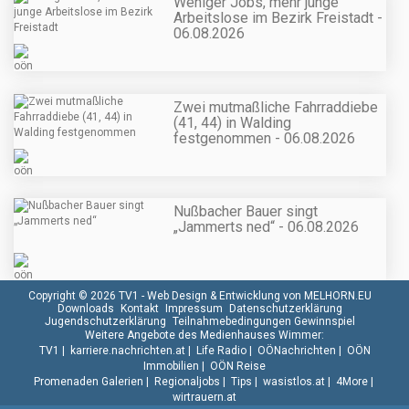
Weniger Jobs, mehr junge
Arbeitslose im Bezirk Freistadt -
06.08.2026
Zwei mutmaßliche Fahrraddiebe
(41, 44) in Walding
festgenommen - 06.08.2026
Nußbacher Bauer singt
„Jammerts ned“ - 06.08.2026
Copyright © 2026 TV1 -
Web Design & Entwicklung von MELHORN.EU
Downloads
Kontakt
Impressum
Datenschutzerklärung
Jugendschutzerklärung
Teilnahmebedingungen Gewinnspiel
Weitere Angebote des Medienhauses Wimmer:
TV1
|
karriere.nachrichten.at
|
Life Radio
|
OÖNachrichten
|
OÖN
Immobilien
|
OÖN Reise
Promenaden Galerien
|
Regionaljobs
|
Tips
|
wasistlos.at
|
4More
|
wirtrauern.at