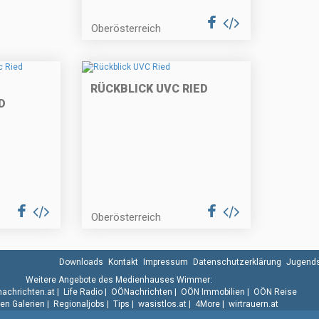
Oberösterreich
RÜCKBLICK UVC RIED
D
Oberösterreich
Downloads
Kontakt
Impressum
Datenschutzerklärung
Jugends
Weitere Angebote des Medienhauses Wimmer:
.nachrichten.at
|
Life Radio
|
OÖNachrichten
|
OÖN Immobilien
|
OÖN Reise
n Galerien
|
Regionaljobs
|
Tips
|
wasistlos.at
|
4More
|
wirtrauern.at