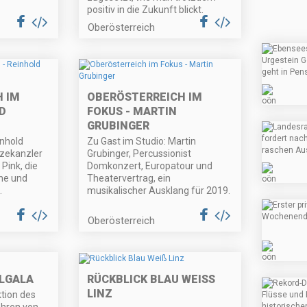
positiv in die Zukunft blickt.
Oberösterreich
 IM
OBERÖSTERREICH IM
D
FOKUS - MARTIN
GRUBINGER
inhold
Zu Gast im Studio: Martin
izekanzler
Grubinger, Percussionist
 Pink, die
Domkonzert, Europatour und
ine und
Theatervertrag, ein
.
musikalischer Ausklang für 2019.
Oberösterreich
LGALA
RÜCKBLICK BLAU WEISS L
INZ
tion des
ahren von