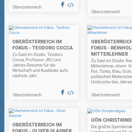
Oberösterreich
Oberösterreich
OBERÖSTERREICH IM
OBERÖSTERREICH
FOKUS - TEODORO COCCA
FOKUS - REINHOL
MITTERLEHNER
Zu Gast im Studio: Teodoro
Cocca, Professor JKU Linz
Zu Gast im Studio: Re
Jahres-Resume für die
Mitterlehner, ehem. V
Wirtschaft und Ausblicke aufs
Rot, Türkis, Blau, Grün,
nächste Jahr.
politischen Meilenste
Umbrüche des Jahres
Oberösterreich
Oberösterreich
OÖN CHRISTKIND
OBERÖSTERREICH IM
Die größte Spendenak
FOKUS - OLIVER GLASNER
Landes wird seit 54 J