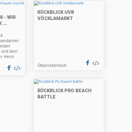
RÜCKBLICK UVB
8 - WIR
VÖCKLAMARKT
...
nd
mandanten
unden
r und dem
v. Herrn
Oberösterreich
RÜCKBLICK PRO BEACH
BATTLE