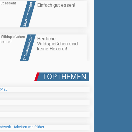
Salzkammergut
Einfach gut essen!
Salzkammergut
Herrliche
Wildspießchen sind
keine Hexerei!
TOPTHEMEN