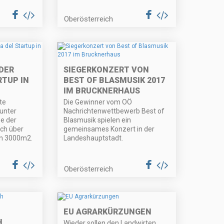
Oberösterreich
DER
SIEGERKONZERT VON
RTUP IN
BEST OF BLASMUSIK 2017
IM BRUCKNERHAUS
te
Die Gewinner vom OÖ
unter
Nachrichtenwettbewerb Best of
e der
Blasmusik spielen ein
ich über
gemeinsames Konzert in der
on 3000m2.
Landeshauptstadt.
Oberösterreich
EU AGRARKÜRZUNGEN
H
Wieder sollen den Landwirten