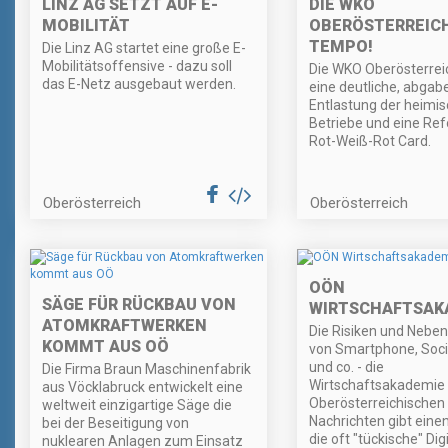
LINZ AG SETZT AUF E-
DIE WKO
MOBILITÄT
OBERÖSTERREIC
TEMPO!
Die Linz AG startet eine große E-
Mobilitätsoffensive - dazu soll
Die WKO Oberösterreic
das E-Netz ausgebaut werden.
eine deutliche, abgab
Entlastung der heimi
Betriebe und eine Re
Rot-Weiß-Rot Card.
Oberösterreich
Oberösterreich
OÖN
SÄGE FÜR RÜCKBAU VON
WIRTSCHAFTSAK
ATOMKRAFTWERKEN
Die Risiken und Nebe
KOMMT AUS OÖ
von Smartphone, Soci
und co. - die
Die Firma Braun Maschinenfabrik
Wirtschaftsakademie 
aus Vöcklabruck entwickelt eine
Oberösterreichischen
weltweit einzigartige Säge die
Nachrichten gibt einen 
bei der Beseitigung von
die oft "tückische" Dig
nuklearen Anlagen zum Einsatz