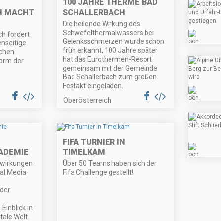
100 JAHRE THERME BAD
H MACHT
SCHALLERBACH
Die heilende Wirkung des
Schwefelthermalwassers bei
h fordert
Gelenksschmerzen wurde schon
enseitige
früh erkannt, 100 Jahre später
schen
hat das Eurothermen-Resort
form der
gemeinsam mit der Gemeinde
Bad Schallerbach zum großen
Festakt eingeladen.
Oberösterreich
FIFA TURNIER IN
ADEMIE
TIMELKAM
nwirkungen
Über 50 Teams haben sich der
al Media
Fifa Challenge gestellt!
der
Einblick in
itale Welt.