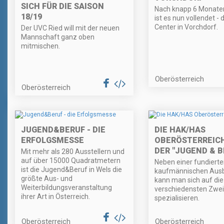
SICH FÜR DIE SAISON
Nach knapp 6 Monate
18/19
ist es nun vollendet - 
Center in Vorchdorf.
Der UVC Ried will mit der neuen
Mannschaft ganz oben
mitmischen.
Oberösterreich
Oberösterreich
JUGEND&BERUF - DIE
DIE HAK/HAS
ERFOLGSMESSE
OBERÖSTERREICH
DER "JUGEND & B
Mit mehr als 280 Ausstellern und
auf über 15000 Quadratmetern
Neben einer fundiert
ist die Jugend&Beruf in Wels die
kaufmännischen Ausb
größte Aus- und
kann man sich auf die
Weiterbildungsveranstaltung
verschiedensten Zwe
ihrer Art in Österreich.
spezialisieren.
Oberösterreich
Oberösterreich