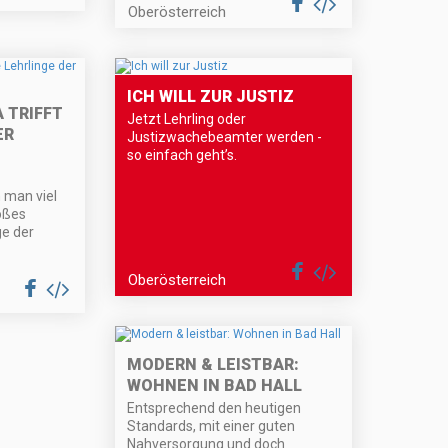
Oberösterreich
ICH WILL ZUR JUSTIZ
 TRIFFT
Jetzt Lehrling oder
ER
Justizwachebeamter werden -
so einfach geht’s.
 man viel
roßes
ge der
Oberösterreich
MODERN & LEISTBAR:
WOHNEN IN BAD HALL
Entsprechend den heutigen
Standards, mit einer guten
Nahversorgung und doch