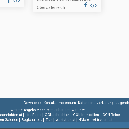
Oberösterreich
Downloads
Kontakt
Impressum
Datenschutzerklärung
Jugends
Weitere Angebote des Medienhauses Wimmer:
.nachrichten.at
|
Life Radio
|
OÖNachrichten
|
OÖN Immobilien
|
OÖN Reise
n Galerien
|
Regionaljobs
|
Tips
|
wasistlos.at
|
4More
|
wirtrauern.at